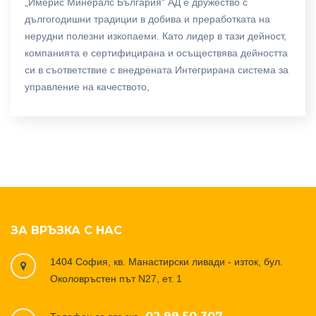
„Имерис Минералс България“ АД е дружество с
дългогодишни традиции в добива и преработката на
нерудни полезни изкопаеми. Като лидер в тази дейност,
компанията е сертифицирана и осъществява дейността
си в съответствие с внедрената Интегрирана система за
управление на качеството,
ЗА ВРЪЗКА С НАС
1404 София, кв. Манастирски ливади - изток, бул.
Околовръстен път N27, ет. 1