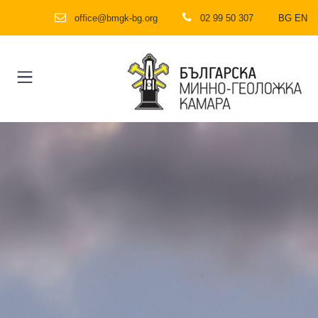
office@bmgk-bg.org
02 99 50 307
BG
EN