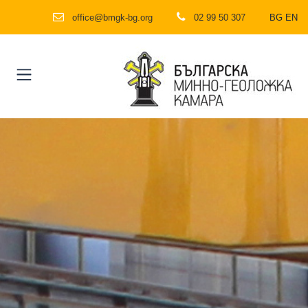
office@bmgk-bg.org
02 99 50 307
BG
EN