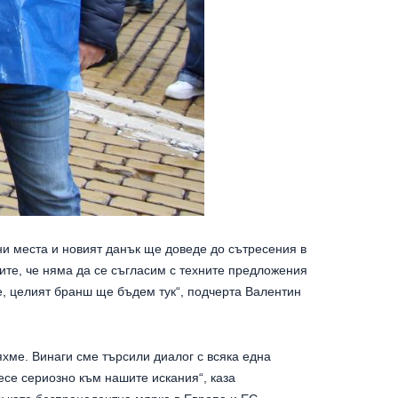
ни места и новият данък ще доведе до сътресения в
ите, че няма да се съгласим с техните предложения
ие, целият бранш ще бъдем тук“, подчерта Валентин
ме. Винаги сме търсили диалог с всяка една
есе сериозно към нашите искания“, каза