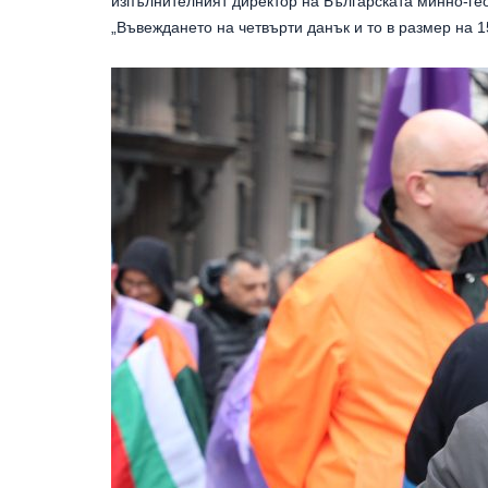
изпълнителният директор на Българската минно-гео
„Въвеждането на четвърти данък и то в размер на 