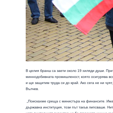
В целия бранш са заети около 19 хиляди души. При
миннодобивната промишленост, която осигурява вся
и ще защитим труда си до край. Ако сега не ни чуя
Вълчев.
„Поискахме среща с министъра на финансите. Имаш
държавна институция, този път такъв липсваше. Ни