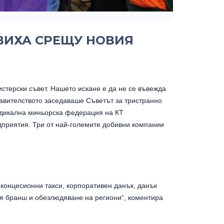
ЯВИХА СРЕЩУ НОВИЯ
стерски съвет. Нашето искане е да не се въвежда
равителството заседаваше Съветът за тристранно
ндикална миньорска федерация на КТ
дприятия. Три от най-големите добивни компании
 концесионни такси, корпоративен данък, данък
ия бранш и обезлюдяване на региони“, коментира