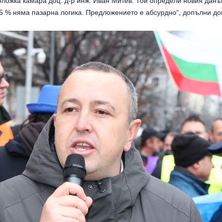
ложка камара доц. д-р инж. Иван Митев. Той определи новия данъ
15 % няма пазарна логика. Предложението е абсурдно“, допълни до