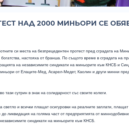
ТЕСТ НАД 2000 МИНЬОРИ СЕ ОБ
отните си места на безпрецедентен протест пред сградата на Мини
богатства, настояха от бранша. По същото време в сградата на п
ерацията на независимите синдикати на миньорите към КНСБ и Си
миньори от Елаците-Мед, Асарел-Медет, Каолин и други минни пре
 тази сутрин в знак на солидарност със своите колеги.
а светло и всички плащат осигуровки на реалните заплати, плащат
е до ликвидация на голяма част от предприятията от миннодобивн
независимите синдикати на миньорите към КНСБ.