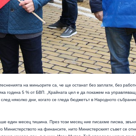
тесненията на миньорите са, че ще останат без заплати, без работ
ка година 5 % от БВП. „Крайната цел е да покажем на управляващ
т, след няколко дни, когато се гледа бюджетът в Народното събран
е един месец тишина. През този месец ние писахме писма, звънях
то Министерството на финансите, нито Министерският съвет се отн