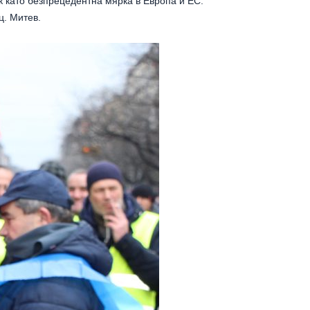
к като безпрецедентна мярка в Европа и ЕС.
ц. Митев.