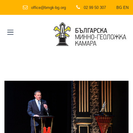
office@bmgk-bg.org
02 99 50 307
BG
EN