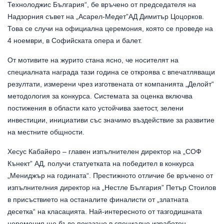
Технолоджис България“, бе връчено от председателя на
Надзорния съвет на „Асарел-Медет”АД Димитър Цоцорков.
Това се случи на официална церемония, която се проведе на
4 ноември, в Софийската опера и балет.
От мотивите на журито стана ясно, че носителят на
специалната награда тази година се откроява с впечатляващи
резултати, измерени чрез изготвената от компанията „Делойт“
методология за конкурса. Системата за оценка включва
постижения в области като устойчива заетост, зелени
инвестиции, инициативи със значимо въздействие за развитие
на местните общности.
Хесус Кабайеро – главен изпълнителен директор на „СОФ
Кънект” АД, получи статуетката на победител в конкурса
„Мениджър на годината“. Престижното отличие бе връчено от
изпълнителния директор на „Нестле България” Петър Стоилов
в присъствието на останалите финалисти от „златната
десетка“ на класацията. Най-интересното от тазгодишната
церемония ще бъде показано в специално изработен