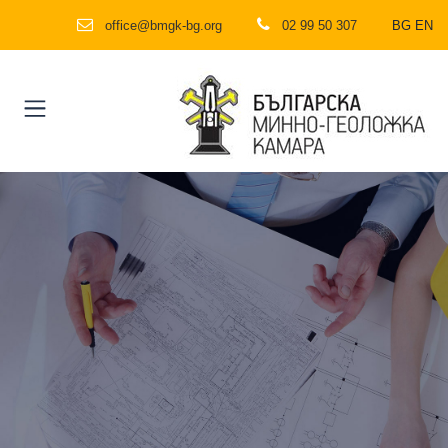
office@bmgk-bg.org
02 99 50 307
BG
EN