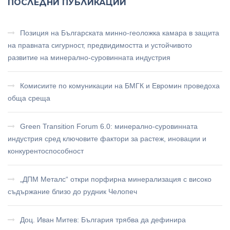
ПОСЛЕДНИ ПУБЛИКАЦИИ
Позиция на Българската минно-геоложка камара в защита
на правната сигурност, предвидимостта и устойчивото
развитие на минерално-суровинната индустрия
Комисиите по комуникации на БМГК и Евромин проведоха
обща среща
Green Transition Forum 6.0: минерално-суровинната
индустрия сред ключовите фактори за растеж, иновации и
конкурентоспособност
„ДПМ Металс“ откри порфирна минерализация с високо
съдържание близо до рудник Челопеч
Доц. Иван Митев: България трябва да дефинира