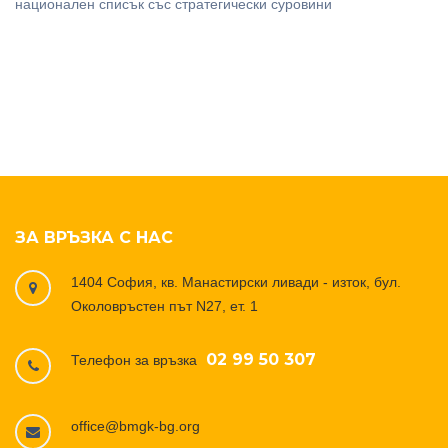
национален списък със стратегически суровини
ЗА ВРЪЗКА С НАС
1404 София, кв. Манастирски ливади - изток, бул.
Околовръстен път N27, ет. 1
02 99 50 307
Телефон за връзка
office@bmgk-bg.org