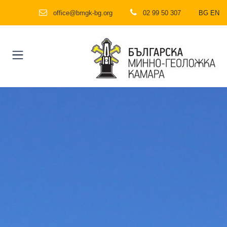
office@bmgk-bg.org
02 99 50 307
BG
EN