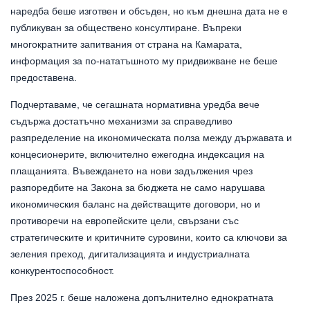
наредба беше изготвен и обсъден, но към днешна дата не е
публикуван за обществено консултиране. Въпреки
многократните запитвания от страна на Камарата,
информация за по-нататъшното му придвижване не беше
предоставена.
Подчертаваме, че сегашната нормативна уредба вече
съдържа достатъчно механизми за справедливо
разпределение на икономическата полза между държавата и
концесионерите, включително ежегодна индексация на
плащанията. Въвеждането на нови задължения чрез
разпоредбите на Закона за бюджета не само нарушава
икономическия баланс на действащите договори, но и
противоречи на европейските цели, свързани със
стратегическите и критичните суровини, които са ключови за
зеления преход, дигитализацията и индустриалната
конкурентоспособност.
През 2025 г. беше наложена допълнително еднократната