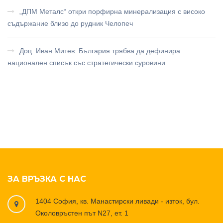
„ДПМ Металс“ откри порфирна минерализация с високо
съдържание близо до рудник Челопеч
Доц. Иван Митев: България трябва да дефинира
национален списък със стратегически суровини
ЗА ВРЪЗКА С НАС
1404 София, кв. Манастирски ливади - изток, бул.
Околовръстен път N27, ет. 1