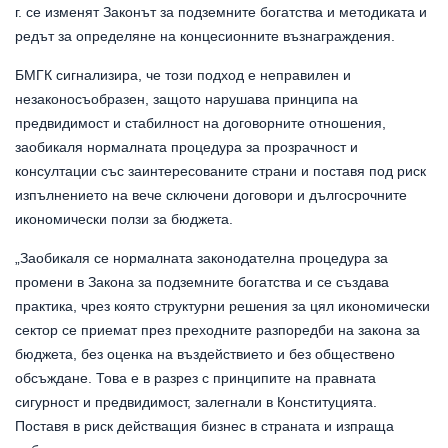
г. се изменят Законът за подземните богатства и методиката и
редът за определяне на концесионните възнаграждения.
БМГК сигнализира, че този подход е неправилен и
незаконосъобразен, защото нарушава принципа на
предвидимост и стабилност на договорните отношения,
заобикаля нормалната процедура за прозрачност и
консултации със заинтересованите страни и поставя под риск
изпълнението на вече сключени договори и дългосрочните
икономически ползи за бюджета.
„Заобикаля се нормалната законодателна процедура за
промени в Закона за подземните богатства и се създава
практика, чрез която структурни решения за цял икономически
сектор се приемат през преходните разпоредби на закона за
бюджета, без оценка на въздействието и без обществено
обсъждане. Това е в разрез с принципите на правната
сигурност и предвидимост, залегнали в Конституцията.
Поставя в риск действащия бизнес в страната и изпраща