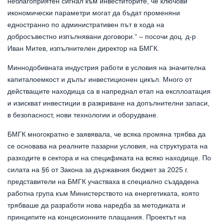
неблагоприятен сигнал към инвеститорите, че ключови
икономически параметри могат да бъдат променяни
едностранно по административен път в хода на
добросъвестно изпълнявани договори.“ – посочи доц. д-р
Иван Митев, изпълнителен директор на БМГК.
Миннодобивната индустрия работи в условия на значителна
капиталоемкост и дълъг инвестиционен цикъл. Много от
действащите находища са в напреднал етап на експлоатация
и изискват инвестиции в разкриване на допълнителни запаси,
в безопасност, нови технологии и оборудване.
БМГК многократно е заявявала, че всяка промяна трябва да
се основава на реалните пазарни условия, на структурата на
разходите в сектора и на спецификата на всяко находище. По
силата на §6 от Закона за държавния бюджет за 2025 г.
представители на БМГК участваха в специално създадена
работна група към Министерството на енергетиката, която
трябваше да разработи нова наредба за методиката и
принципите на концесионните плащания. Проектът на