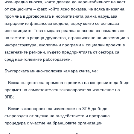
извънредна вноска, която доведе до нерентабилност на част
от концесиите – факт, който ясно показва, че всяка внезапна
промяна в договорната и нормативната рамка нарушава
изградените финансови модели, върху които се основават
инвестициите. Това създава реална опасност за намаляване
на заетите в редица дружества, ограничаване на инвестиции в
инфраструктура, екологични програми и социални проекти в
засегнатите региони, където предприятията от сектора са
сред най-големите работодатели.
Българската минно-геоложка камара счита, че:
– Всяка съществена промяна в режима на концесиите да бъде
предмет на самостоятелен законопроект за изменение на
ЗПБ;
– Всеки законопроект за изменение на ЗПБ да бъде
съпроводен от оценка на въздействието и прозрачна
процедура с участие на браншовите организации