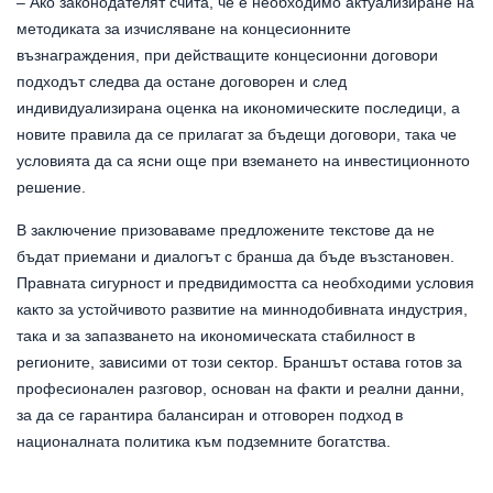
– Ако законодателят счита, че е необходимо актуализиране на
методиката за изчисляване на концесионните
възнаграждения, при действащите концесионни договори
подходът следва да остане договорен и след
индивидуализирана оценка на икономическите последици, а
новите правила да се прилагат за бъдещи договори, така че
условията да са ясни още при вземането на инвестиционното
решение.
В заключение призоваваме предложените текстове да не
бъдат приемани и диалогът с бранша да бъде възстановен.
Правната сигурност и предвидимостта са необходими условия
както за устойчивото развитие на миннодобивната индустрия,
така и за запазването на икономическата стабилност в
регионите, зависими от този сектор. Браншът остава готов за
професионален разговор, основан на факти и реални данни,
за да се гарантира балансиран и отговорен подход в
националната политика към подземните богатства.