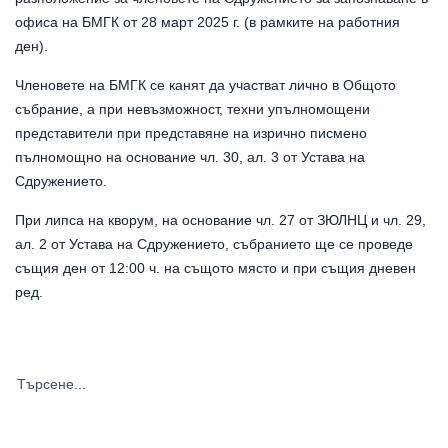
офиса на БМГК от 28 март 2025 г. (в рамките на работния
ден).
Членовете на БМГК се канят да участват лично в Общото
събрание, а при невъзможност, техни упълномощени
представители при представяне на изрично писмено
пълномощно на основание чл. 30, ал. 3 от Устава на
Сдружението.
При липса на кворум, на основание чл. 27 от ЗЮЛНЦ и чл. 29,
ал. 2 от Устава на Сдружението, събранието ще се проведе
същия ден от 12:00 ч. на същото място и при същия дневен
ред.