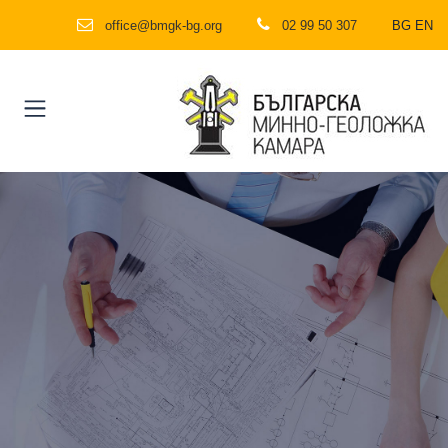
office@bmgk-bg.org
02 99 50 307
BG
EN