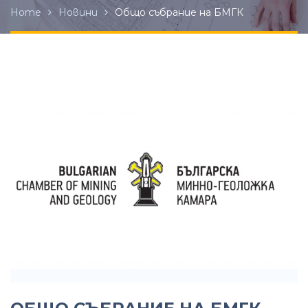
Home
Новини
Общо събрание на БМГК