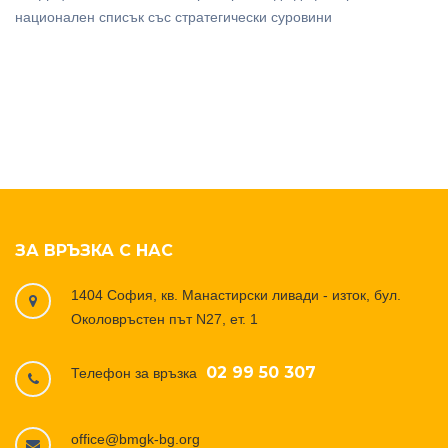
национален списък със стратегически суровини
ЗА ВРЪЗКА С НАС
1404 София, кв. Манастирски ливади - изток, бул.
Околовръстен път N27, ет. 1
02 99 50 307
Телефон за връзка
office@bmgk-bg.org